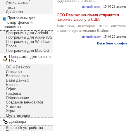
будущих iPhone 2019...
Стиль жизни
полный текст
| 15:40 29 апреля
Текст
Драйвера
CEO Realme: компания отправится
Программы для
покорять Европу и США
смартфонов и
Наверняка, некоторые наши читатели
планшетов
слышали про компанию Realme...
Программы для Android
Программы для Apple iOS
полный текст
| 15:40 29 апреля
Программы для Windows
Весь блог о софте
Phone
Программы для Mac OS
Программы для Linux и
Unix
ОС и Desktop
Интернет
Безопасность
Базы данных
Бизнес
Офис
Графика
Образование
Создание веб-сайтов
Утилиты
Игры
Мультимедиа
Драйвера
Bluetooth устройства