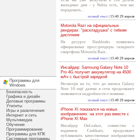
выходные дни - у Nubia есть, чем вас
порадовать...
полный текст
| 15:40 29 апреля
Motorola Razr на официальных
рендерах: "раскладушка" с гибким
дисплеем
На ресурсе Slashleaks появились
официальные пресс-рендеры складного
смартфона Motorola Razr...
полный текст
| 15:40 29 апреля
Инсайдер: Samsung Galaxy Note 10
Pro 4G получит аккумулятор на 4500
мАч с быстрой зарядкой
Программы для
Несмотря на то, что до анонса Galaxy
Windows
Note 10 ещё далеко в сети продолжают
Безопасность
появляются подробности о новинке...
Графика и дизайн
полный текст
| 15:40 29 апреля
Деловые программы
Утилиты
iPhone XI показался на новых
Игры и развлечения
изображениях: на этот раз вместе с
Интернет и сеть
iPhone XI Max
Мультимедиа
Обучение
Инсайдер OnLeakes, совместно с
Программирование
изданием Cashkaro, продолжает
Программы для КПК
публиковать качественные изображения
Системные программы