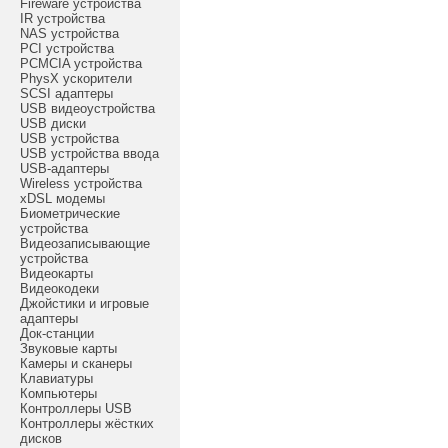
Fireware устройства
IR устройства
NAS устройства
PCI устройства
PCMCIA устройства
PhysX ускорители
SCSI адаптеры
USB видеоустройства
USB диски
USB устройства
USB устройства ввода
USB-адаптеры
Wireless устройства
xDSL модемы
Биометрические
устройства
Видеозаписывающие
устройства
Видеокарты
Видеокодеки
Джойстики и игровые
адаптеры
Док-станции
Звуковые карты
Камеры и сканеры
Клавиатуры
Компьютеры
Контроллеры USB
Контроллеры жёстких
дисков