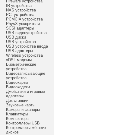
Fireware устройства
IR устройства
NAS устройства
PCI устройства
PCMCIA устройства
PhysX ускорители
SCSI адаптеры
USB видеоустройства
USB диски
USB устройства
USB устройства ввода
USB-адаптеры
Wireless устройства
xDSL модемы
Биометрические
устройства
Видеозаписывающие
устройства
Видеокарты
Видеокодеки
Джойстики и игровые
адаптеры
Док-станции
Звуковые карты
Камеры и сканеры
Клавиатуры
Компьютеры
Контроллеры USB
Контроллеры жёстких
дисков