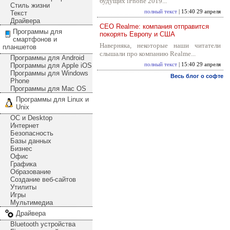
будущих iPhone 2019...
Стиль жизни
полный текст
| 15:40 29 апреля
Текст
Драйвера
CEO Realme: компания отправится
Программы для
покорять Европу и США
смартфонов и
Наверняка, некоторые наши читатели
планшетов
слышали про компанию Realme...
Программы для Android
Программы для Apple iOS
полный текст
| 15:40 29 апреля
Программы для Windows
Весь блог о софте
Phone
Программы для Mac OS
Программы для Linux и
Unix
ОС и Desktop
Интернет
Безопасность
Базы данных
Бизнес
Офис
Графика
Образование
Создание веб-сайтов
Утилиты
Игры
Мультимедиа
Драйвера
Bluetooth устройства