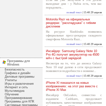
выходные дни - у Nubia есть, чем вас
порадовать...
полный текст
| 15:40 29 апреля
Motorola Razr на официальных
рендерах: "раскладушка" с гибким
дисплеем
На ресурсе Slashleaks появились
официальные пресс-рендеры складного
смартфона Motorola Razr...
полный текст
| 15:40 29 апреля
Инсайдер: Samsung Galaxy Note 10
Pro 4G получит аккумулятор на 4500
мАч с быстрой зарядкой
Программы для
Несмотря на то, что до анонса Galaxy
Windows
Note 10 ещё далеко в сети продолжают
Безопасность
появляются подробности о новинке...
Графика и дизайн
полный текст
| 15:40 29 апреля
Деловые программы
Утилиты
iPhone XI показался на новых
Игры и развлечения
изображениях: на этот раз вместе с
Интернет и сеть
iPhone XI Max
Мультимедиа
Обучение
Инсайдер OnLeakes, совместно с
Программирование
изданием Cashkaro, продолжает
Программы для КПК
публиковать качественные изображения
Системные программы