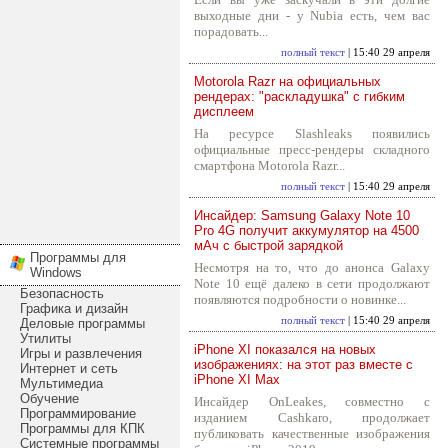
выходные дни - у Nubia есть, чем вас
порадовать...
полный текст
| 15:40 29 апреля
Motorola Razr на официальных
рендерах: "раскладушка" с гибким
дисплеем
На ресурсе Slashleaks появились
официальные пресс-рендеры складного
смартфона Motorola Razr...
полный текст
| 15:40 29 апреля
Инсайдер: Samsung Galaxy Note 10
Pro 4G получит аккумулятор на 4500
мАч с быстрой зарядкой
Программы для
Несмотря на то, что до анонса Galaxy
Windows
Note 10 ещё далеко в сети продолжают
Безопасность
появляются подробности о новинке...
Графика и дизайн
полный текст
| 15:40 29 апреля
Деловые программы
Утилиты
iPhone XI показался на новых
Игры и развлечения
изображениях: на этот раз вместе с
Интернет и сеть
iPhone XI Max
Мультимедиа
Обучение
Инсайдер OnLeakes, совместно с
Программирование
изданием Cashkaro, продолжает
Программы для КПК
публиковать качественные изображения
Системные программы