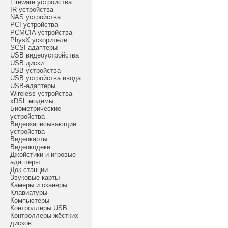
Fireware устройства
IR устройства
NAS устройства
PCI устройства
PCMCIA устройства
PhysX ускорители
SCSI адаптеры
USB видеоустройства
USB диски
USB устройства
USB устройства ввода
USB-адаптеры
Wireless устройства
xDSL модемы
Биометрические
устройства
Видеозаписывающие
устройства
Видеокарты
Видеокодеки
Джойстики и игровые
адаптеры
Док-станции
Звуковые карты
Камеры и сканеры
Клавиатуры
Компьютеры
Контроллеры USB
Контроллеры жёстких
дисков