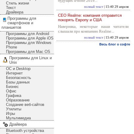
будущих iPhone 2019...
Стиль жизни
полный текст
| 15:40 29 апреля
Текст
Драйвера
CEO Realme: компания отправится
Программы для
покорять Европу и США
смартфонов и
Наверняка, некоторые наши читатели
планшетов
слышали про компанию Realme...
Программы для Android
Программы для Apple iOS
полный текст
| 15:40 29 апреля
Программы для Windows
Весь блог о софте
Phone
Программы для Mac OS
Программы для Linux и
Unix
ОС и Desktop
Интернет
Безопасность
Базы данных
Бизнес
Офис
Графика
Образование
Создание веб-сайтов
Утилиты
Игры
Мультимедиа
Драйвера
Bluetooth устройства