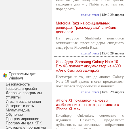
выходные дни - у Nubia есть, чем вас
порадовать...
полный текст
| 15:40 29 апреля
Motorola Razr на официальных
рендерах: "раскладушка" с гибким
дисплеем
На ресурсе Slashleaks появились
официальные пресс-рендеры складного
смартфона Motorola Razr...
полный текст
| 15:40 29 апреля
Инсайдер: Samsung Galaxy Note 10
Pro 4G получит аккумулятор на 4500
мАч с быстрой зарядкой
Программы для
Несмотря на то, что до анонса Galaxy
Windows
Note 10 ещё далеко в сети продолжают
Безопасность
появляются подробности о новинке...
Графика и дизайн
полный текст
| 15:40 29 апреля
Деловые программы
Утилиты
iPhone XI показался на новых
Игры и развлечения
изображениях: на этот раз вместе с
Интернет и сеть
iPhone XI Max
Мультимедиа
Обучение
Инсайдер OnLeakes, совместно с
Программирование
изданием Cashkaro, продолжает
Программы для КПК
публиковать качественные изображения
Системные программы