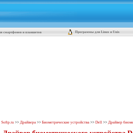
Программы для Linux и Unix
я смартфонов и планшетов
Softp.ru
>>
Драйвера
>>
Биометрические устройства
>>
Dell
>>
Драйвер биоме