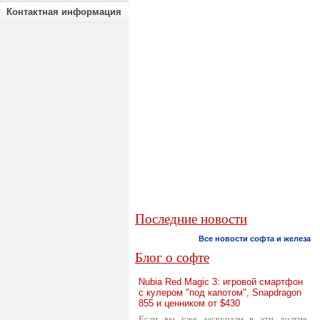
Контактная информация
Последние новости
Все новости софта и железа
Блог о софте
Nubia Red Magic 3: игровой смартфон
с кулером "под капотом", Snapdragon
855 и ценником от $430
Если вы уже заскучали в эти долгие