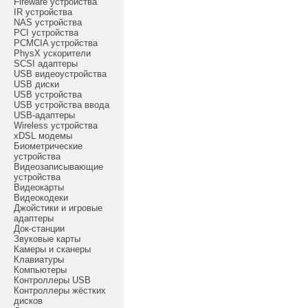
Fireware устройства
IR устройства
NAS устройства
PCI устройства
PCMCIA устройства
PhysX ускорители
SCSI адаптеры
USB видеоустройства
USB диски
USB устройства
USB устройства ввода
USB-адаптеры
Wireless устройства
xDSL модемы
Биометрические
устройства
Видеозаписывающие
устройства
Видеокарты
Видеокодеки
Джойстики и игровые
адаптеры
Док-станции
Звуковые карты
Камеры и сканеры
Клавиатуры
Компьютеры
Контроллеры USB
Контроллеры жёстких
дисков