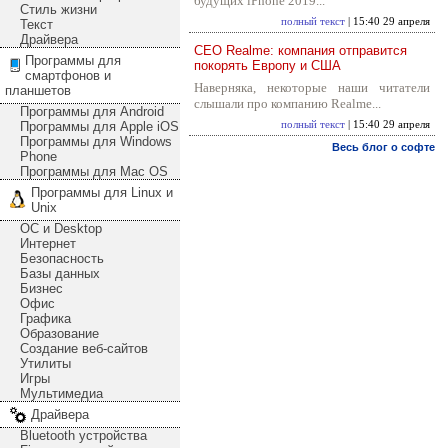
будущих iPhone 2019...
Стиль жизни
полный текст
| 15:40 29 апреля
Текст
Драйвера
CEO Realme: компания отправится
Программы для
покорять Европу и США
смартфонов и
Наверняка, некоторые наши читатели
планшетов
слышали про компанию Realme...
Программы для Android
Программы для Apple iOS
полный текст
| 15:40 29 апреля
Программы для Windows
Весь блог о софте
Phone
Программы для Mac OS
Программы для Linux и
Unix
ОС и Desktop
Интернет
Безопасность
Базы данных
Бизнес
Офис
Графика
Образование
Создание веб-сайтов
Утилиты
Игры
Мультимедиа
Драйвера
Bluetooth устройства