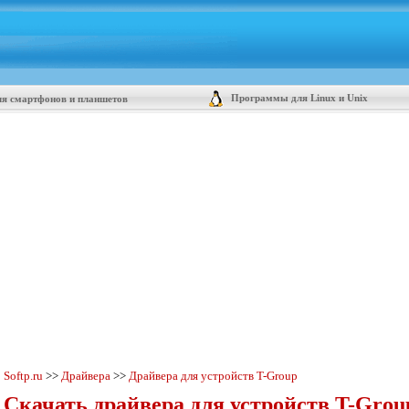
Программы для Linux и Unix
я смартфонов и планшетов
Softp.ru
>>
Драйвера
>>
Драйвера для устройств T-Group
Скачать драйвера для устройств T-Grou