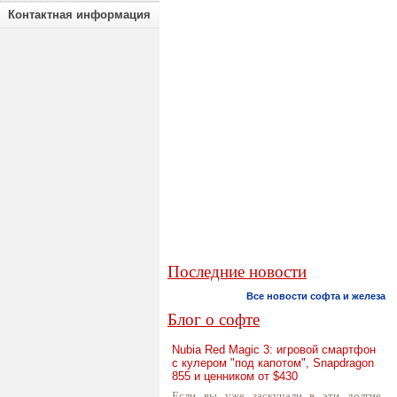
Контактная информация
Последние новости
Все новости софта и железа
Блог о софте
Nubia Red Magic 3: игровой смартфон
с кулером "под капотом", Snapdragon
855 и ценником от $430
Если вы уже заскучали в эти долгие