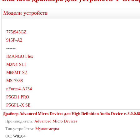
Модели устройств
775i945GZ
915P-A2
------
IMANGO Flex
M2N4-SLI
M68MT-S2
MS-7588
nForce4-A754
P5GD1 PRO
P5GPL-X SE
Драйвер Advanced Micro Devices для High Definition Audio Device v. 8.0.0.8
Производитель:
Advanced Micro Devices
Тип устройства:
Мультимедиа
ОС:
W8x64