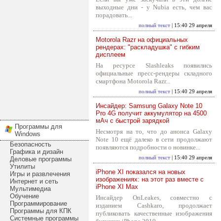
выходные дни - у Nubia есть, чем вас
порадовать...
полный текст
| 15:40 29 апреля
Motorola Razr на официальных
рендерах: "раскладушка" с гибким
дисплеем
На ресурсе Slashleaks появились
официальные пресс-рендеры складного
смартфона Motorola Razr...
полный текст
| 15:40 29 апреля
Инсайдер: Samsung Galaxy Note 10
Pro 4G получит аккумулятор на 4500
мАч с быстрой зарядкой
Программы для
Несмотря на то, что до анонса Galaxy
Windows
Note 10 ещё далеко в сети продолжают
Безопасность
появляются подробности о новинке...
Графика и дизайн
полный текст
| 15:40 29 апреля
Деловые программы
Утилиты
iPhone XI показался на новых
Игры и развлечения
изображениях: на этот раз вместе с
Интернет и сеть
iPhone XI Max
Мультимедиа
Обучение
Инсайдер OnLeakes, совместно с
Программирование
изданием Cashkaro, продолжает
Программы для КПК
публиковать качественные изображения
Системные программы