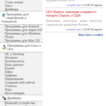
будущих iPhone 2019...
Стиль жизни
полный текст
| 15:40 29 апреля
Текст
Драйвера
CEO Realme: компания отправится
Программы для
покорять Европу и США
смартфонов и
Наверняка, некоторые наши читатели
планшетов
слышали про компанию Realme...
Программы для Android
Программы для Apple iOS
полный текст
| 15:40 29 апреля
Программы для Windows
Весь блог о софте
Phone
Программы для Mac OS
Программы для Linux и
Unix
ОС и Desktop
Интернет
Безопасность
Базы данных
Бизнес
Офис
Графика
Образование
Создание веб-сайтов
Утилиты
Игры
Мультимедиа
Драйвера
Bluetooth устройства