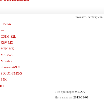
показать все/скрыть
915P-A
---
G31M-S2L
K8V-MX
M2N-MX
MS-7529
MS-7636
nForce4-A939
P5GD1-TMX/S
P5K
811
Тип драйвера:
MEDIA
Дата выхода:
2013-03-01