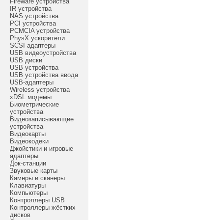
Fireware устройства
IR устройства
NAS устройства
PCI устройства
PCMCIA устройства
PhysX ускорители
SCSI адаптеры
USB видеоустройства
USB диски
USB устройства
USB устройства ввода
USB-адаптеры
Wireless устройства
xDSL модемы
Биометрические
устройства
Видеозаписывающие
устройства
Видеокарты
Видеокодеки
Джойстики и игровые
адаптеры
Док-станции
Звуковые карты
Камеры и сканеры
Клавиатуры
Компьютеры
Контроллеры USB
Контроллеры жёстких
дисков