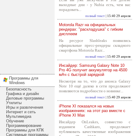
выходные дни - у Nubia есть, чем вас
порадовать...
полный текст
| 15:40 29 апреля
Motorola Razr на официальных
рендерах: "раскладушка" с гибким
дисплеем
На ресурсе Slashleaks появились
официальные пресс-рендеры складного
смартфона Motorola Razr...
полный текст
| 15:40 29 апреля
Инсайдер: Samsung Galaxy Note 10
Pro 4G получит аккумулятор на 4500
мАч с быстрой зарядкой
Программы для
Несмотря на то, что до анонса Galaxy
Windows
Note 10 ещё далеко в сети продолжают
Безопасность
появляются подробности о новинке...
Графика и дизайн
полный текст
| 15:40 29 апреля
Деловые программы
Утилиты
iPhone XI показался на новых
Игры и развлечения
изображениях: на этот раз вместе с
Интернет и сеть
iPhone XI Max
Мультимедиа
Обучение
Инсайдер OnLeakes, совместно с
Программирование
изданием Cashkaro, продолжает
Программы для КПК
публиковать качественные изображения
Системные программы