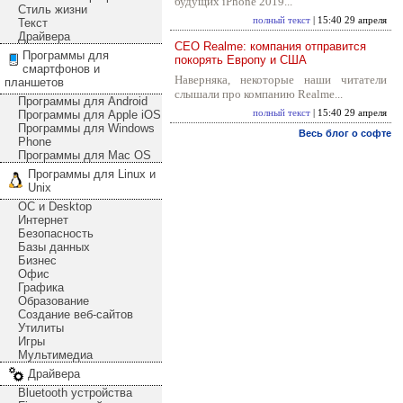
будущих iPhone 2019...
Стиль жизни
полный текст
| 15:40 29 апреля
Текст
Драйвера
CEO Realme: компания отправится
Программы для
покорять Европу и США
смартфонов и
Наверняка, некоторые наши читатели
планшетов
слышали про компанию Realme...
Программы для Android
Программы для Apple iOS
полный текст
| 15:40 29 апреля
Программы для Windows
Весь блог о софте
Phone
Программы для Mac OS
Программы для Linux и
Unix
ОС и Desktop
Интернет
Безопасность
Базы данных
Бизнес
Офис
Графика
Образование
Создание веб-сайтов
Утилиты
Игры
Мультимедиа
Драйвера
Bluetooth устройства