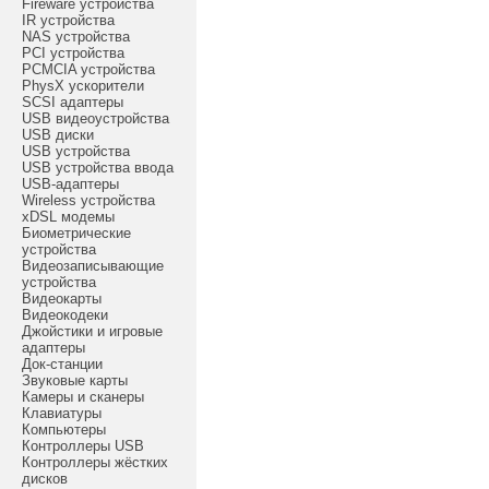
Fireware устройства
IR устройства
NAS устройства
PCI устройства
PCMCIA устройства
PhysX ускорители
SCSI адаптеры
USB видеоустройства
USB диски
USB устройства
USB устройства ввода
USB-адаптеры
Wireless устройства
xDSL модемы
Биометрические
устройства
Видеозаписывающие
устройства
Видеокарты
Видеокодеки
Джойстики и игровые
адаптеры
Док-станции
Звуковые карты
Камеры и сканеры
Клавиатуры
Компьютеры
Контроллеры USB
Контроллеры жёстких
дисков